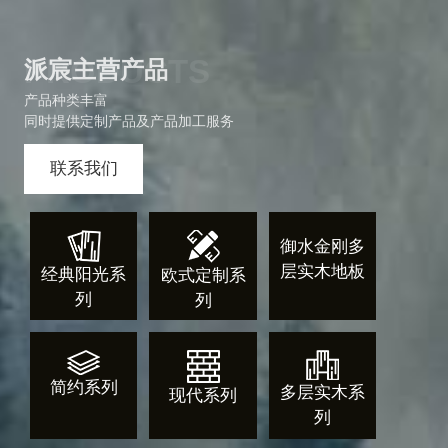
坚持高品质和优服务，做好地板，做诚信地板！
PRODUCTS
派宸主营产品
产品种类丰富
同时提供定制产品及产品加工服务
联系我们
御水金刚多
层实木地板
经典阳光系
欧式定制系
列
列
简约系列
多层实木系
现代系列
列