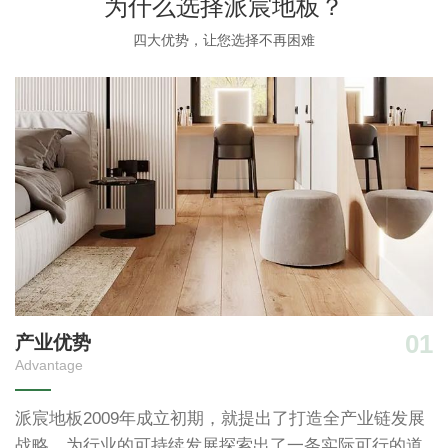
为什么选择派宸地板？
四大优势，让您选择不再困难
04
01
产业优势
Advantage
A
量
派宸地板2009年成立初期，就提出了打造全产业链发展
需
战略，为行业的可持续发展探索出了一条实际可行的道