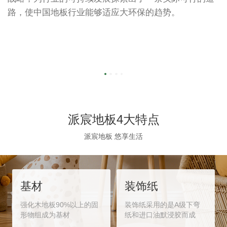
产
路，使中国地板行业能够适应大环保的趋势。
1
产
派宸地板4大特点
派宸地板 悠享生活
基材
装饰纸
强化木地板90%以上的固
装饰纸采用的是A级下弯
形物组成为基材
纸和进口油默浸胶而成