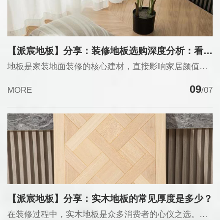
【派宸地板】分享：装修地板选购深度分析：看懂行业底层逻辑，选材不花冤枉钱
地板是家装地面装修的核心建材，直接影响家居颜值、居住舒适度与环保安全，也是装修中易踩坑的品类。行业调研显示，超七成装修业主在地板选购中陷入材质、环保、价格、适配性的选择困境，要么盲目跟风选错材质，要么被环保噱头溢价收割，后期出现起翘、开裂、甲醛超标等问题，返工成本高。本文深度拆解装修地板选购的底层逻辑，帮业主建立完整选材认知。
09
MORE
/07
【派宸地板】分享：实木地板的常见厚度是多少？
在装修过程中，实木地板是众多消费者的心仪之选。它不仅具有天然的质感和温润的脚感，还能为家居环境增添一份温馨与雅致。然而，面对市场上琳琅满目的实木地板品牌和产品，消费者往往会感到困惑，不知道该如何选择。本文将为大家介绍实木地板的常见厚度、行业优势、特点、价格、品牌等方面的知识，帮助大家选购到心仪的实木地板。