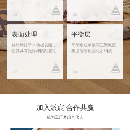
01
02
表面处理
平衡层
将蜡涂抹于木地板表面，
平衡纸或单板同三聚氰胺
使其具有光泽和防刮擦性
树脂浸渍热固化后制成
03
04
加入派宸 合作共赢
成为工厂梦想合伙人