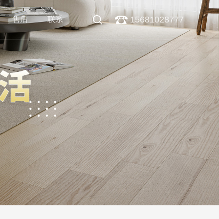
15681028777
售后
联系